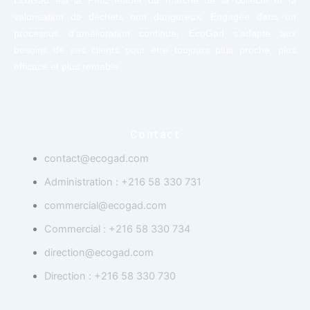
EcoGad est la PME leader du marché de la collecte et la
valorisation de déchets non dangereux. Engagée dans un
processus d’amélioration continue, EcoGad s’adapte aux
besoins de ses clients pour être toujours plus proche, plus
efficace et plus rentable.
Contact
contact@ecogad.com
Administration : +216 58 330 731
commercial@ecogad.com
Commercial : +216 58 330 734
direction@ecogad.com
Direction : +216 58 330 730