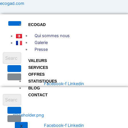
Aller
ecogad.com
au
contenu
ECOGAD
Qui sommes nous
Galerie
Presse
VALEURS
SERVICES
OFFRES
STATISTIQUES
Facebook-f
Linkedin
BLOG
CONTACT
Facebook-f
Linkedin
X